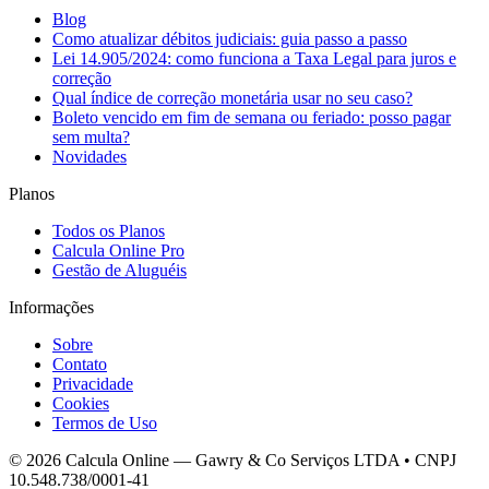
Blog
Como atualizar débitos judiciais: guia passo a passo
Lei 14.905/2024: como funciona a Taxa Legal para juros e
correção
Qual índice de correção monetária usar no seu caso?
Boleto vencido em fim de semana ou feriado: posso pagar
sem multa?
Novidades
Planos
Todos os Planos
Calcula Online Pro
Gestão de Aluguéis
Informações
Sobre
Contato
Privacidade
Cookies
Termos de Uso
© 2026 Calcula Online — Gawry & Co Serviços LTDA • CNPJ
10.548.738/0001-41