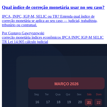
Qual índice de correção monetária usar no seu caso?
IPCA, INPC, IGP-M, SELIC ou TR? Entenda qual índice de
correção monetária se aplica ao seu caso — judicial, trabalhista,
tributário ou contratual.
Por Gustavo Gawryszewski
correção monetária
índices econômicos
IPCA
INPC
IGP-M
SELIC
TR
Lei 14.905
cálculo judicial