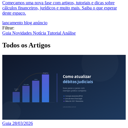
Começamos uma nova fase com artigos, tutoriais e dicas sobre
cálculos financeiros, jurídicos e muito mais. Saiba o que esperar
deste espaço.
lançamento
blog
anúncio
Filtrar:
Guia
Novidades
Notícia
Tutorial
Análise
Todos os Artigos
Guia
28/03/2026