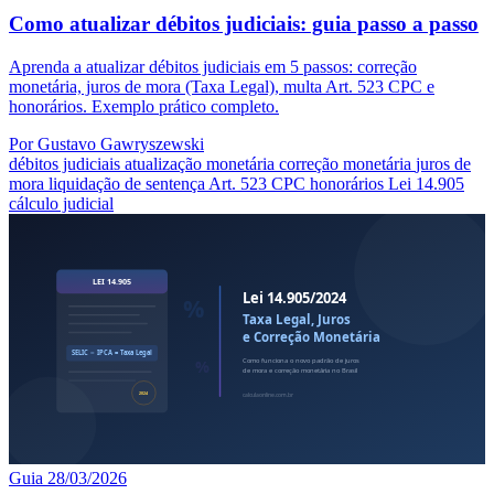
Como atualizar débitos judiciais: guia passo a passo
Aprenda a atualizar débitos judiciais em 5 passos: correção
monetária, juros de mora (Taxa Legal), multa Art. 523 CPC e
honorários. Exemplo prático completo.
Por Gustavo Gawryszewski
débitos judiciais
atualização monetária
correção monetária
juros de
mora
liquidação de sentença
Art. 523 CPC
honorários
Lei 14.905
cálculo judicial
Guia
28/03/2026