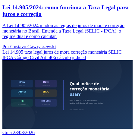
Lei 14.905/2024: como funciona a Taxa Legal para
juros e correção
A Lei 14.905/2024 mudou as regras de juros de mora e correção
monetária no Brasil. Entenda a Taxa Legal (SELIC - IPCA), o
regime dual e como calcular.
Por Gustavo Gawryszewski
Lei 14.905
taxa legal
juros de mora
correção monetária
SELIC
IPCA
Código Civil
Art. 406
cálculo judicial
Guia
28/03/2026