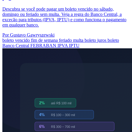
Descubra se você pode pagar um boleto vencido no sábado,
domingo ou feriado sem multa. Veja a regra do Banco Central, a
exceção para tributos (IPVA, IPTU) e como funciona o pagamento
em qualquer banco.
Por Gustavo Gawryszewski
boleto vencido
fim de semana
feriado
multa boleto
juros boleto
Banco Central
FEBRABAN
IPVA
IPTU