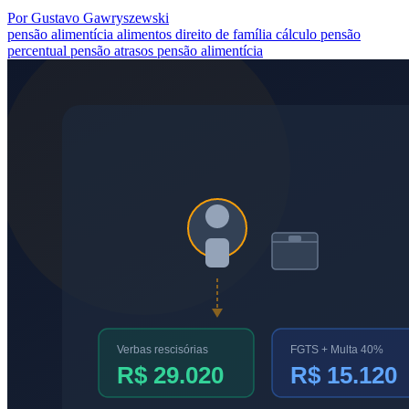
Por Gustavo Gawryszewski
pensão alimentícia
alimentos
direito de família
cálculo pensão
percentual pensão
atrasos pensão alimentícia