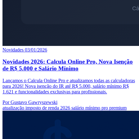
Novidades
03/01/2026
Novidades 2026: Calcula Online Pro, Nova Isenção
de R$ 5.000 e Salário Mínimo
Lançamos o Calcula Online Pro e atualizamos todas as calculadoras
para 2026! Nova isenção do IR até R$ 5.000, salário mínimo R$
1.621 e funcionalidades exclusivas para profissionais.
Por Gustavo Gawryszewski
atualização
imposto de renda
2026
salário mínimo
pro
premium