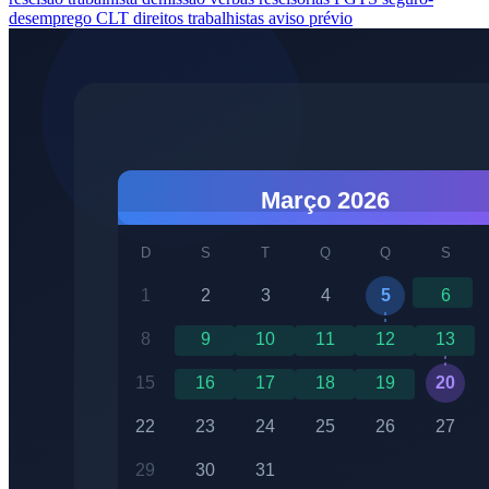
desemprego
CLT
direitos trabalhistas
aviso prévio