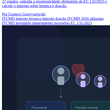
27 estados, entenda a progressividade obrigatória da EC 132/2023 e
calcule o imposto sobre herança e doação.
Por Gustavo Gawryszewski
ITCMD
imposto herança
imposto doação
ITCMD 2026
alíquotas
ITCMD
inventário
planejamento sucessório
EC 132-2023