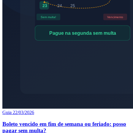
Guia
22/03/2026
Boleto vencido em fim de semana ou feriado: posso
pagar sem multa?