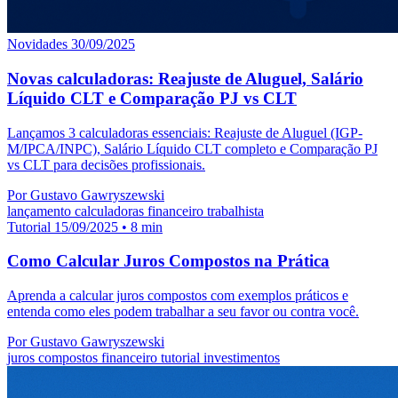
Novidades
30/09/2025
Novas calculadoras: Reajuste de Aluguel, Salário
Líquido CLT e Comparação PJ vs CLT
Lançamos 3 calculadoras essenciais: Reajuste de Aluguel (IGP-
M/IPCA/INPC), Salário Líquido CLT completo e Comparação PJ
vs CLT para decisões profissionais.
Por Gustavo Gawryszewski
lançamento
calculadoras
financeiro
trabalhista
Tutorial
15/09/2025
• 8 min
Como Calcular Juros Compostos na Prática
Aprenda a calcular juros compostos com exemplos práticos e
entenda como eles podem trabalhar a seu favor ou contra você.
Por Gustavo Gawryszewski
juros compostos
financeiro
tutorial
investimentos