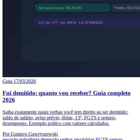
Guia
17/03/2026
Fui demitido: quanto vou receber? Guia completo
2026
Saiba exatamente quais verbas você tem direito ao ser demitido:
saldo de salário, aviso prévio, férias, 13º, FGTS e seguro-
desemprego. Exemplo prático com valores calculados.
Por Gustavo Gawryszewski
rescisão trabalhista
demissão
verbas rescisórias
FGTS
seguro-