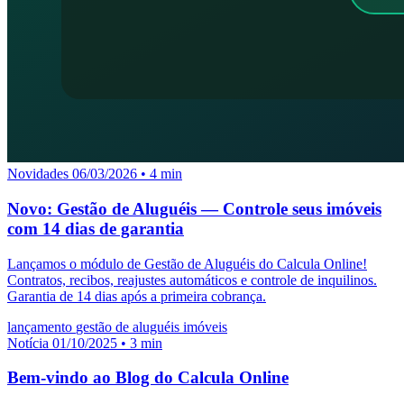
Novidades
06/03/2026
• 4 min
Novo: Gestão de Aluguéis — Controle seus imóveis
com 14 dias de garantia
Lançamos o módulo de Gestão de Aluguéis do Calcula Online!
Contratos, recibos, reajustes automáticos e controle de inquilinos.
Garantia de 14 dias após a primeira cobrança.
lançamento
gestão de aluguéis
imóveis
Notícia
01/10/2025
• 3 min
Bem-vindo ao Blog do Calcula Online