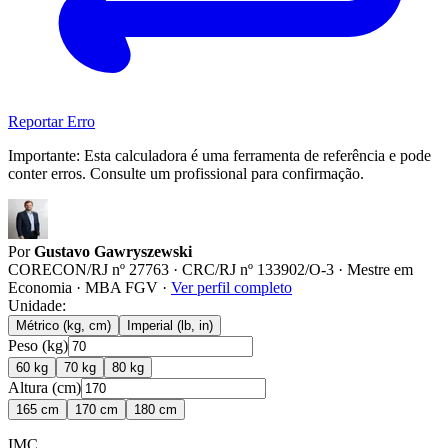
Reportar Erro
Importante:
Esta calculadora é uma ferramenta de referência e pode
conter erros. Consulte um profissional para confirmação.
Por
Gustavo Gawryszewski
CORECON/RJ nº 27763 · CRC/RJ nº 133902/O-3 · Mestre em
Economia · MBA FGV
·
Ver perfil completo
Unidade:
Métrico (kg, cm)
Imperial (lb, in)
Peso (kg)
60 kg
70 kg
80 kg
Altura (cm)
165 cm
170 cm
180 cm
IMC