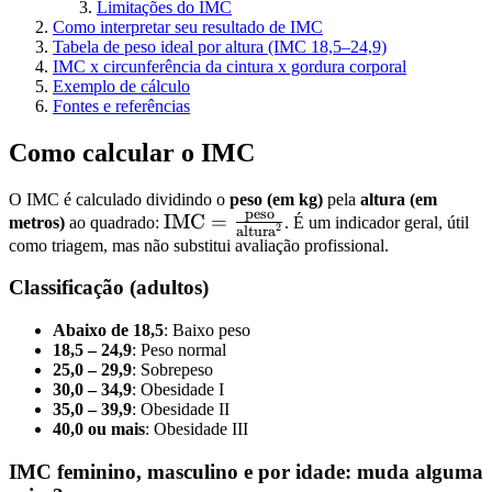
Limitações do IMC
Como interpretar seu resultado de IMC
Tabela de peso ideal por altura (IMC 18,5–24,9)
IMC x circunferência da cintura x gordura corporal
Exemplo de cálculo
Fontes e referências
Como calcular o IMC
O IMC é calculado dividindo o
peso (em kg)
pela
altura (em
peso
IMC
=
metros)
ao quadrado:
. É um indicador geral, útil
2
altura
como triagem, mas não substitui avaliação profissional.
Classificação (adultos)
Abaixo de 18,5
: Baixo peso
18,5 – 24,9
: Peso normal
25,0 – 29,9
: Sobrepeso
30,0 – 34,9
: Obesidade I
35,0 – 39,9
: Obesidade II
40,0 ou mais
: Obesidade III
IMC feminino, masculino e por idade: muda alguma