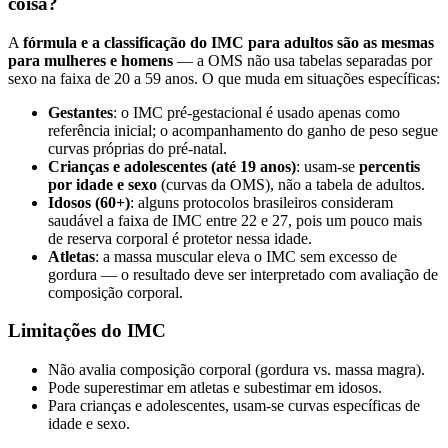
coisa?
A
fórmula e a classificação do IMC para adultos são as mesmas
para mulheres e homens
— a OMS não usa tabelas separadas por
sexo na faixa de 20 a 59 anos. O que muda em situações específicas:
Gestantes
: o IMC pré-gestacional é usado apenas como
referência inicial; o acompanhamento do ganho de peso segue
curvas próprias do pré-natal.
Crianças e adolescentes (até 19 anos)
: usam-se
percentis
por idade e sexo
(curvas da OMS), não a tabela de adultos.
Idosos (60+)
: alguns protocolos brasileiros consideram
saudável a faixa de IMC entre 22 e 27, pois um pouco mais
de reserva corporal é protetor nessa idade.
Atletas
: a massa muscular eleva o IMC sem excesso de
gordura — o resultado deve ser interpretado com avaliação de
composição corporal.
Limitações do IMC
Não avalia composição corporal (gordura vs. massa magra).
Pode superestimar em atletas e subestimar em idosos.
Para crianças e adolescentes, usam-se curvas específicas de
idade e sexo.