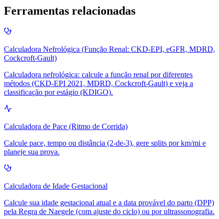
Ferramentas relacionadas
Calculadora Nefrológica (Função Renal: CKD-EPI, eGFR, MDRD,
Cockcroft‑Gault)
Calculadora nefrológica: calcule a função renal por diferentes
métodos (CKD-EPI 2021, MDRD, Cockcroft-Gault) e veja a
classificação por estágio (KDIGO).
Calculadora de Pace (Ritmo de Corrida)
Calcule pace, tempo ou distância (2‑de‑3), gere splits por km/mi e
planeje sua prova.
Calculadora de Idade Gestacional
Calcule sua idade gestacional atual e a data provável do parto (DPP)
pela Regra de Naegele (com ajuste do ciclo) ou por ultrassonografia.