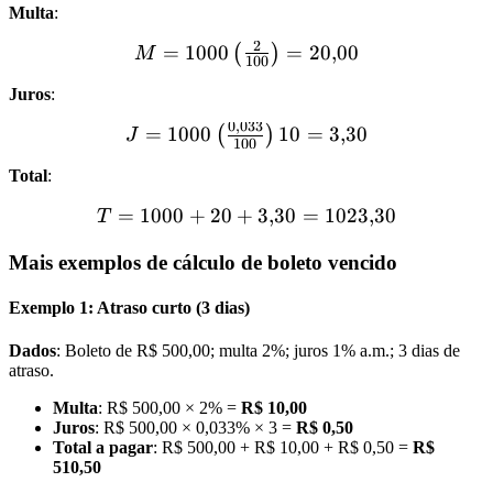
Multa
:
2
=
1000
=
20
,
00
(
)
M
100
Juros
:
0
,
033
=
1000
10
=
3
,
30
(
)
J
100
Total
:
=
1000
+
20
+
3
,
30
=
1023
,
30
T
Mais exemplos de cálculo de boleto vencido
Exemplo 1: Atraso curto (3 dias)
Dados
: Boleto de R$ 500,00; multa 2%; juros 1% a.m.; 3 dias de
atraso.
Multa
: R$ 500,00 × 2% =
R$ 10,00
Juros
: R$ 500,00 × 0,033% × 3 =
R$ 0,50
Total a pagar
: R$ 500,00 + R$ 10,00 + R$ 0,50 =
R$
510,50