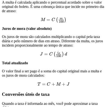
A multa é calculada aplicando o percentual acordado sobre o valor
original do boleto. É uma cobrança única que incide no primeiro dia
de atraso:
m
=
(
)
M
C
100
Juros de mora (valor absoluto)
Os juros de mora são calculados multiplicando o capital pela taxa
diária e pelo número de dias em atraso. Diferente da multa, os juros
incidem proporcionalmente ao tempo de atraso:
i
=
(
)
J
C
d
d
100
Total atualizado
O valor final a ser pago é a soma do capital original mais a multa e
os juros de mora calculados:
=
+
+
T
C
M
J
Conversões úteis de taxa
Quando a taxa é informada ao mês, você pode aproximar a taxa