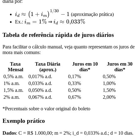
diária por:
1/30
≈
1
+
−
1
(
)
i
i
(aproximação prática)
d
m
=
1%
≈
0
,
033%
Ex.:
i
⇒
i
m
d
Tabela de referência rápida de juros diários
Para facilitar o cálculo manual, veja quanto representam os juros de
mora mais comuns:
Taxa
Taxa Diária
Juros em 10
Juros em 30
Mensal
(aprox.)
dias*
dias*
0,5% a.m.
0,017% a.d.
0,17%
0,50%
1% a.m.
0,033% a.d.
0,33%
1,00%
1,5% a.m.
0,050% a.d.
0,50%
1,50%
2% a.m.
0,067% a.d.
0,67%
2,00%
*Percentuais sobre o valor original do boleto
Exemplo prático
Dados
: C = R$ 1.000,00; m = 2%; i_d = 0,033% a.d.; d = 10 dias.