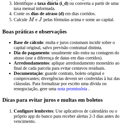
Identifique a
taxa diária (i_d)
ou converta a partir de uma
taxa mensal informada.
Conte os
dias de atraso (d)
em dias corridos.
Calcule
M
e
J
pelas fórmulas acima e some ao capital.
Boas práticas e observações
Base de cálculo
: multa e juros costumam incidir sobre o
capital original, salvo previsão contratual distinta.
Dia do pagamento
: usualmente não entra na contagem do
atraso (use a diferença de datas em dias corridos).
Arredondamentos
: aplique arredondamento monetário ao
final de cada parcela para evitar centavos residuais.
Documentação
: guarde contrato, boleto original e
comprovantes; divergências devem ser conferidas à luz das
cláusulas. Para formalizar por escrito uma dívida ou
renegociação, gere uma
nota promissória
.
Dicas para evitar juros e multas em boletos
Configure lembretes
: Use aplicativos de calendário ou o
próprio app do banco para receber alertas 2-3 dias antes do
vencimento.