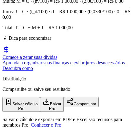
Multa: M = C · (m/100) = R$
1.000,00
· (
2,00
/100) = R$
0,00
Juros: J = C · (i_d/100) · d = R$
1.000,00
· (
0,0330
/100) ·
0
= R$
0,00
Total: T = C + M + J = R$
1.000,00
💡 Dica para economizar
Comece a zerar suas dívidas
Aprenda a organizar suas finanças e evitar juros desnecessários.
Descubra como
Distribuição
Compartilhe ou salve seu resultado
Salvar cálculo
Baixar
Compartilhar
Pro
Pro
Salvar o cálculo e exportar em PDF e Excel são recursos para
membros Pro.
Conhecer o Pro