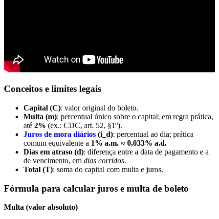
Conceitos e limites legais
Capital (C)
: valor original do boleto.
Multa (m)
: percentual único sobre o capital; em regra prática,
até
2%
(ex.: CDC, art. 52, §1º).
Juros de mora diários
(i_d)
: percentual ao dia; prática
comum equivalente a
1% a.m.
≈
0,033% a.d.
Dias em atraso (d)
: diferença entre a data de pagamento e a
de vencimento, em
dias corridos
.
Total (T)
: soma do capital com multa e juros.
Fórmula para calcular juros e multa de boleto
Multa (valor absoluto)